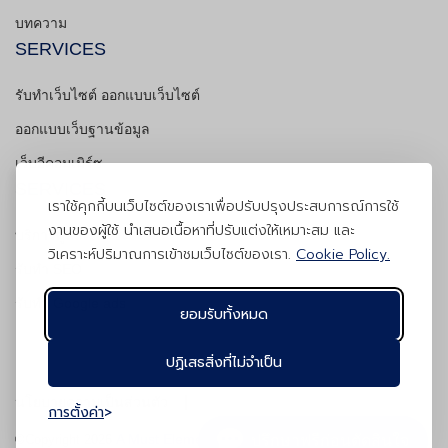
บทความ
SERVICES
รับทำเว็บไซต์ ออกแบบเว็บไซต์
ออกแบบเว็บฐานข้อมูล
เว็บอีคอมเมิร์ซ
SERVICES
เราใช้คุกกี้บนเว็บไซต์ของเราเพื่อปรับปรุงประสบการณ์การใช้
งานของผู้ใช้ นำเสนอเนื้อหาที่ปรับแต่งให้เหมาะสม และ
บริการดูแลเว็บไซต์
วิเคราะห์ปริมาณการเข้าชมเว็บไซต์ของเรา.
Cookie Policy.
รับทำ SEO
รับทำ Google ads
ยอมรับทั้งหมด
ปฏิเสธสิ่งที่ไม่จำเป็น
|
นโยบายความเป็นส่วนตัว
การตั้งค่า
A Must Element Co., Ltd.
ปรึกษาฟรีก่อนตัดสินใจ
©Copyright
2026
All Rights Reserved