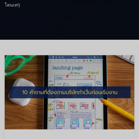
โดนเท!)