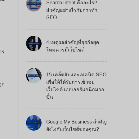
Search Intent คืออะไร?
สำคัญอย่างไรกับการทำ
SEO
4 เหตุผลสำคัญที่ธุรกิจยุค
ใหม่ควรมีเว็บไซต์
าร
15 เคล็ดลับและเทคนิค SEO
เพื่อให้ได้รับการเข้าชม
ถูก
เว็บไซต์ แบบออร์แกนิกมาก
ขึ้น
ม
Google My Business สำคัญ
ยังไงกับเว็บไซต์ของคุณ?