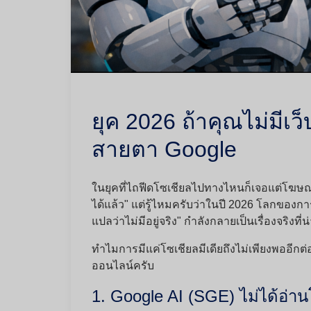
ยุค 2026 ถ้าคุณไม่มีเว
สายตา Google
ในยุคที่ไถฟีดโซเชียลไปทางไหนก็เจอแต่โฆษ
ได้แล้ว"
แต่รู้ไหมครับว่าในปี 2026 โลกของการ
แปลว่าไม่มีอยู่จริง" กำลังกลายเป็นเรื่องจริงที่น
ทำไมการมีแค่โซเชียลมีเดียถึงไม่เพียงพออีกต่อ
ออนไลน์ครับ
1. Google AI (SGE) ไม่ได้อ่า