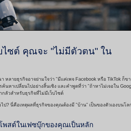
็บไซต์ คุณจะ "ไม่มีตัวตน" ใน
ณา หลายธุรกิจอาจย่ามใจว่า
"มีแค่เพจ Facebook หรือ TikTok ก็ข
ค้นหาเปลี่ยนไปอย่างสิ้นเชิง และคำพูดที่ว่า "ถ้าหาไม่เจอใน Goo
่ากลัวสำหรับธุรกิจที่ไม่มีเว็บไซต์
ไป? นี่คือเหตุผลที่ธุรกิจของคุณต้องมี "บ้าน" เป็นของตัวเองบนโล
นโพสต์ในเฟซบุ๊กของคุณเป็นหลัก