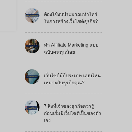
ต้องใช้งบประมาณเท่าไหร่
ในการสร้างเว็บไซต์ธุรกิจ?
ทำ Affiliate Marketing แบบ
ฉบับคนทุนน้อย
เว็บไซต์มีกี่ประเภท แบบไหน
เหมาะกับธุรกิจคุณ?
7 สิ่งที่เจ้าของธุรกิจควรรู้
ก่อนเริ่มมีเว็บไซต์เป็นของตัว
เอง