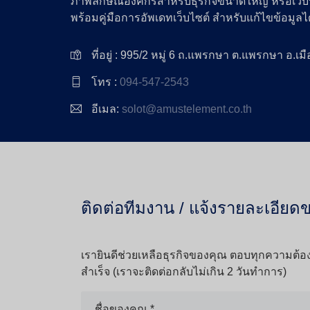
ภาพลักษณ์องค์กรสำหรับธุรกิจขนาดใหญ่ หรือเว็บท
พร้อมคู่มือการอัพเดทเว็บไซต์ สำหรับแก้ไขข้อมูลไ
ที่อยู่ : 995/2 หมู่ 6 ถ.แพรกษา ต.แพรกษา อ.
โทร :
094-547-2543
อีเมล:
solot@amustelement.co.th
ติดต่อทีมงาน / แจ้งรายละเอีย
เรายินดีช่วยเหลือธุรกิจของคุณ ตอบทุกความต
สำเร็จ (เราจะติดต่อกลับไม่เกิน 2 วันทำการ)