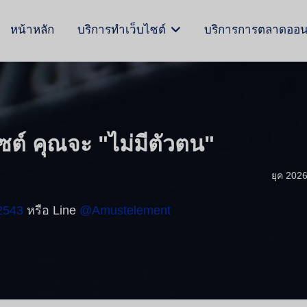
หน้าหลัก
บริการทำเว็บไซต์
บริการการตลาดออ
ไซต์ คุณจะ "ไม่มีตัวตน"
ยุค 2026
2543
หรือ Line
@amustelement